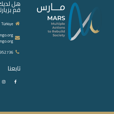
هل لديك 
قم بزيارتن
 Türkiye
ngo.org
ngo.org
952736‬
تابعنا