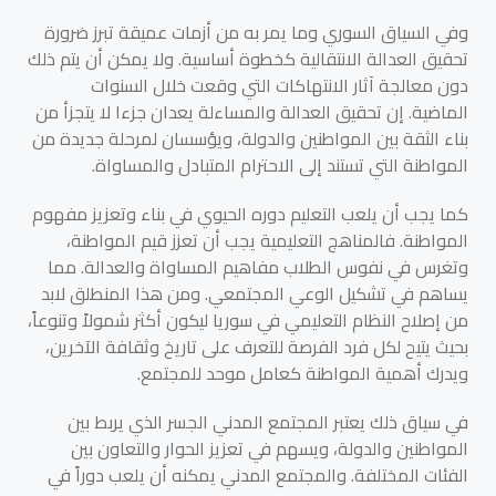
وفي السياق السوري وما يمر به من أزمات عميقة تبرز ضرورة
تحقيق العدالة الانتقالية كخطوة أساسية. ولا يمكن أن يتم ذلك
دون معالجة آثار الانتهاكات التي وقعت خلال السنوات
الماضية. إن تحقيق العدالة والمساءلة يعدان جزءا لا يتجزأ من
بناء الثقة بين المواطنين والدولة، ويؤسسان لمرحلة جديدة من
المواطنة التي تستند إلى الاحترام المتبادل والمساواة.
كما يجب أن يلعب التعليم دوره الحيوي في بناء وتعزيز مفهوم
المواطنة. فالمناهج التعليمية يجب أن تعزز قيم المواطنة،
وتغرس في نفوس الطلاب مفاهيم المساواة والعدالة. مما
يساهم في تشكيل الوعي المجتمعي. ومن هذا المنطلق لابد
من إصلاح النظام التعليمي في سوريا ليكون أكثر شمولاً وتنوعاً،
بحيث يتيح لكل فرد الفرصة للتعرف على تاريخ وثقافة الآخرين،
ويدرك أهمية المواطنة كعامل موحد للمجتمع.
في سياق ذلك يعتبر المجتمع المدني الجسر الذي يربط بين
المواطنين والدولة، ويسهم في تعزيز الحوار والتعاون بين
الفئات المختلفة. والمجتمع المدني يمكنه أن يلعب دوراً في