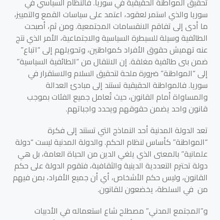
تحقيق المواطنة الحقيقية في سوريا. فالنظام السياسي في
سوريا والذي استمر لعقود، اعتمد على سياسات القمع والتمييز،
ما أدى إلى تفاقم الانقسامات المجتمعية. ومن ثم، أصبحت
الطائفية وسيلة للسيطرة السياسية والاجتماعية، الأمر الذي نتج
عنه تهميش حقوق الأفراد كمواطنين، وتحويلهم إلى “اتباع”
ضمن بنى طائفية مغلقة. إن الانتقال من “الطائفية السياسية”
إلى “المواطنة” ضرورة ملحة لتحقيق السلام والاستقرار في
سوريا. فالمواطنة الحقيقية تستند إلى مبادئ العدالة
والمساواة أمام القانون، حيث تُعامل جميع الفئات بموجب
قانون واحد يضمن حقوقهم ويحدد واجباتهم.
تعد الدولة المدنية أحد النماذج التي تستند إلى فكرة
“المواطنة” كأساس لنظام الحكم. والدولة المدنية ليست “دولة
علمانية” بالمعنى الذي يلغي الدين من الحياة العامة، بل هي
دولة تحترم التعددية الدينية والثقافية، فتقوم الدولة على حكم
القانون، وليس حكم الأشخاص، أي أن جميع الأفراد، بمن فيهم
من في السلطة، يخضعون للقانون.
و”المجتمع المدني” مصطلح شاع استعماله في الأدبيات