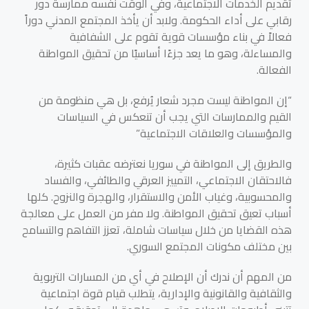
تقديم الخدمات الاجتماعية، وفي الوقت نفسه ممارسة دور
رقابي على أداء الحكومة. ولابد أن يأخذ المجتمع المدني دوراً
فعالاً في بناء مؤسسات قوية تقوم على الشفافية
والمساءلة، وهو ما يعد جزءًا أساسيًا من تحقيق المواطنة
الفعالة.
“إن المواطنة ليست مجرد شعار يُرفع، بل هي منظومة من
القيم والممارسات التي يجب أن تنعكس في السياسات
والمؤسسات والعلاقات الاجتماعية”
والطريق إلى المواطنة في سوريا نعترضه عقبات كثيرة،
فالاحتقان الاجتماعي، التمييز العرقي والطائفي، والفساد
والمحسوبية، وغياب الأمن والاستقرار، والهجرة والنزوح. كلها
أسباب تعيق تحقيق المواطنة. ولا مفر من العمل على معالجة
هذه القضايا من خلال سياسات شاملة، تعزز التفاهم والتسامح
بين مختلف مكونات المجتمع السوري.
من المهم أن ندرك أن الإصلاح في أي من المسارات التربوية
والثقافية والقانونية والإدارية، يتطلب قيام قوة اجتماعية