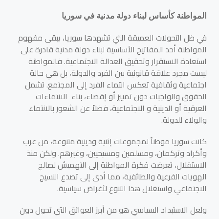
المواطنة كأساس لبناء دولة مدنية في سوريا
في ظل التحولات العميقة التي تشهدها سوريا، يبقى مفهوم
المواطنة أحد المفاتيح الأساسية لبناء دولة مدنية قادرة على
استعادة الاستقرار وتحقيق العدالة الاجتماعية. فالمواطنة
ليست مجرد علاقة قانونية بين الفرد والدولة، بل هي حالة
اجتماعية وثقافية تعكس انتماء الفرد إلى المجتمع. تشمل
الحقوق والواجبات دون تمييز أو إقصاء، بناء الانتماءات
العرقية أو الدينية و الاجتماعية، فضلاً عن الشعور بالانتماء
والولاء للدولة.
كانت سوريا موطناً لمجموعات إثنية ودينية متنوعة، من عرب
وأكراد وتركمان، ومسلمين ومسيحيين، وغيرهم. ولكن منذ
الاستقلال، تعرضت فكرة المواطنة إلى التهميش لصالح
الهويات الفرعية والطائفية، مما أدى إلى تصدع النسيج
الاجتماعي واستغلال هذا التنوع لأغراض سياسية.
ولعل الاستبداد السياسي هو من أبرز العوائق التي تحول دون