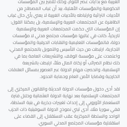
الغربية مع بدايات عصر الأنوار، وذلك للتميز بين المؤسسات
الحكومية والمؤسسات الأهلية، بيد أن غياب المصطلح من
الأدبيات التراثية وارتباطه بالأدبيات الغربية لا يعني بأي حال غياب
الظاهرة عن المجتمعات العربية والإسلامية، بل يمكننا القول:
إن المؤسسات التي حكمت المجتمعات العربية والإسلامية
تاريخياً، كانت في غالبها مؤسسات مجتمع مدني لا مؤسسات
دولة، فالمؤسسات التعليمية والنقابات الحرفية والمؤسسات
التجارية، ارتبطت من حيث التأسيس والتمويل بالمجتمع المدني،
واعتمدت على مؤسسة الوقف. والتشريعات العامة بما في
ذلك نظام الضرائب أو زكاة المال مثلاً، ارتبطت بالشريعة
الإسلامية، وانحصرت مهام الدولة عبر العصور بمسائل العلاقات
الخارجية وقضايا الأمن العام وحماية الحدود.
لقد أدى دخول مؤسسات الدولة الحديثة والقانون المركزي إلى
المجتمعات الإسلامية بعد نهاية الدولة العثمانية وخلال فترة
الاستعمار الأوروبي إلى إحداث تغييرات جذرية في بنية السلطة،
ففي سوريا مثلا، أدى تبني نموذج الدولة السوفيتية ذات الحزب
الواحد والسلطة المركزية عقب الاستقلال، إلى القضاء على
استقلالية مؤسسات المجتمع المدني السوري.