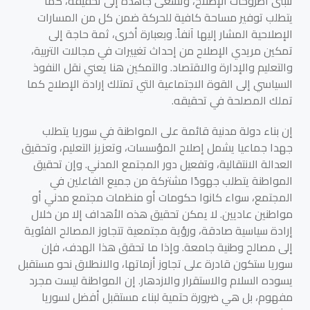
تتبنى أطروحات الإصلاح، وتسعى جاهدة إلى تحقيقه، كما
يتطلب توفير مساحة كافية للحركة ضمن كل من المسارات
الإصلاحية المشار إليها آنفاً. وبعبارة أخرى، ثمة حاجة إلى
تمكين مريدي الإصلاح من إحداث تغييرات في مجالات التربية،
والتعليم والإدارة والاقتصاد. والتمكين هنا يعني نقل النفوذ
السياسي إلى القوة الاجتماعية التي تمتلك إرادة الإصلاح كما
تملك المصلحة في تحقيقه.
إن بناء دولة مدنية قائمة على المواطنة في سوريا يتطلب
جهدا جماعيا يشمل إصلاح المؤسسات، وتعزيز التعليم، وتحقيق
العدالة الانتقالية، وتفعيل دور المجتمع المدني. وإن تحقيق
المواطنة يتطلب جهودًا مشتركة من جميع الفاعلين في
المجتمع، سواء كانوا حكومات أو منظمات مجتمع مدني أو
مواطنين عاديين. لا يمكن تحقيق هذه الأهداف إلا من خلال
إرادة سياسية صادقة، ورؤية مجتمعية تتجاوز المصالح الفئوية
إلى مصالح وطنية جامعة. وإذا ما تحقق هذا الهدف، فإن
سوريا ستكون قادرة على تجاوز أزماتها، والانطلاق نحو مستقبل
يسوده السلام والاستقرار والازدهار. إن المواطنة ليست مجرد
مفهوم، بل هي ضرورة حتمية لبناء مستقبل أفضل لسوريا